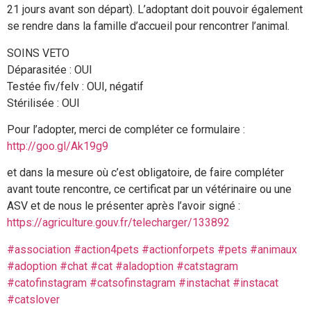
21 jours avant son départ). L’adoptant doit pouvoir également
se rendre dans la famille d’accueil pour rencontrer l’animal.
SOINS VETO
Déparasitée : OUI
Testée fiv/felv : OUI, négatif
Stérilisée : OUI
Pour l’adopter, merci de compléter ce formulaire :
http://goo.gl/Ak19g9
et dans la mesure où c’est obligatoire, de faire compléter
avant toute rencontre, ce certificat par un vétérinaire ou une
ASV et de nous le présenter après l’avoir signé :
https://agriculture.gouv.fr/telecharger/133892
#association
#action4pets
#actionforpets
#pets
#animaux
#adoption
#chat
#cat
#aladoption
#catstagram
#catofinstagram
#catsofinstagram
#instachat
#instacat
#catslover