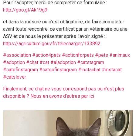
Pour l’adopter, merci de compléter ce formulaire :
http://goo.gl/Ak19g9
et dans la mesure où c’est obligatoire, de faire compléter
avant toute rencontre, ce certificat par un vétérinaire ou une
ASV et de nous le présenter après l’avoir signé :
https://agriculture.gouv.fr/telecharger/133892
#association
#action4pets
#actionforpets
#pets
#animaux
#adoption
#chat
#cat
#aladoption
#catstagram
#catofinstagram
#catsofinstagram
#instachat
#instacat
#catslover
Finalement, ce chat ne vous correspond pas ou n’est plus
disponible ? Nous en avons d’autres par ici