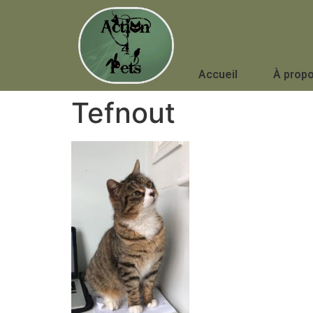
Accueil
À prop
Tefnout