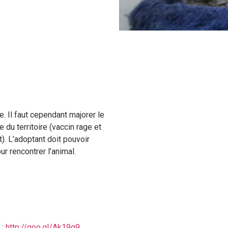
e. Il faut cependant majorer le
e du territoire (vaccin rage et
). L’adoptant doit pouvoir
r rencontrer l’animal.
 :
http://goo.gl/Ak19g9