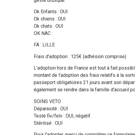
geste brusque.
Ok Enfants : OUI
Ok chiens : OUI
Ok chats : OUI
OK NAC :
FA : LILLE
Frais d’adoption : 125€ (adhésion comprise)
L’adoption hors de France est tout à fait possibl
montant de l’adoption des frais relatifs à la sorti
passeport obligatoires 21 jours avant son départ
également se rendre dans la famille d’accueil pou
SOINS VETO
Déparasité : OUI
Testé fiv/felv : OUI, négatif
Stérilisé : OUI
Pour l’adopter, merci de compléter ce formulaire