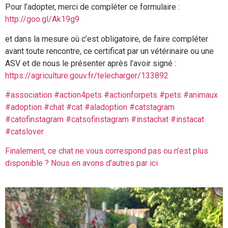
Pour l’adopter, merci de compléter ce formulaire :
http://goo.gl/Ak19g9
et dans la mesure où c’est obligatoire, de faire compléter
avant toute rencontre, ce certificat par un vétérinaire ou une
ASV et de nous le présenter après l’avoir signé :
https://agriculture.gouv.fr/telecharger/133892
#association
#action4pets
#actionforpets
#pets
#animaux
#adoption
#chat
#cat
#aladoption
#catstagram
#catofinstagram
#catsofinstagram
#instachat
#instacat
#catslover
Finalement, ce chat ne vous correspond pas ou n’est plus
disponible ? Nous en avons d’autres par ici