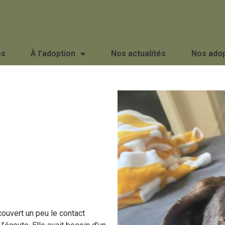
os
À l’adoption
Nos actualités
Nos ado
couvert un peu le contact