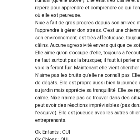
humain (qu’elle adore!). Elle était très calme et à
repère pour apprendre et comprendre ce qui l’ent
où elle est peureuse.
Nixe a fait de gros progrès depuis son arrivée ma
l’apprendre à gérer don stress. C’est une chienne
son environnement, est très affectueuse, toujo
câlins. Aucune agressivité envers qui que ce soi
Elle aime qu’on s’occupe d’elle, toujours à l’écou
ne faut surtout pas la brusquer, il faut lui parler
voix la feront fuir. Maintenant elle vient cherche
N’aime pas les bruits qu’elle ne connaît pas. Elle
de dégâts. Elle est propre aussi bien la journée 
au jardin mais apprécie sa tranquillité. Elle se 
calme. Nixe n’aime pas se trouver dans des situa
peut avoir des réactions imprévisibles (pas dan
l’esquive). Elle est joueuse avec les autres chie
entreprenants.
Ok Enfants : OUI
Ok Chiens : OUI