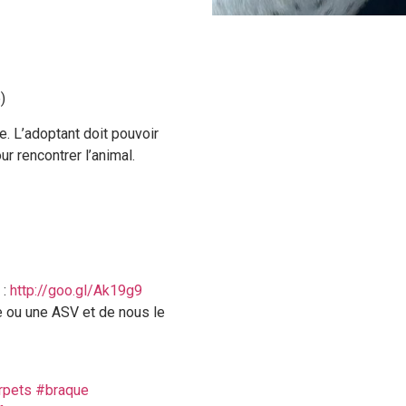
)
e. L’adoptant doit pouvoir
r rencontrer l’animal.
 :
http://goo.gl/Ak19g9
re ou une ASV et de nous le
rpets
#braque