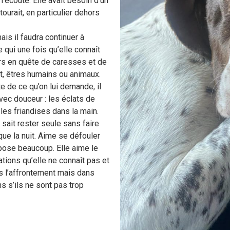
 l’écoute. Elle avait besoin d’un
ourait, en particulier dehors
is il faudra continuer à
 qui une fois qu’elle connaît
urs en quête de caresses et de
t, êtres humains ou animaux.
te de ce qu’on lui demande, il
 avec douceur : les éclats de
r les friandises dans la main.
 sait rester seule sans faire
que la nuit. Aime se défouler
repose beaucoup. Elle aime le
tions qu’elle ne connaît pas et
s l’affrontement mais dans
ns s’ils ne sont pas trop