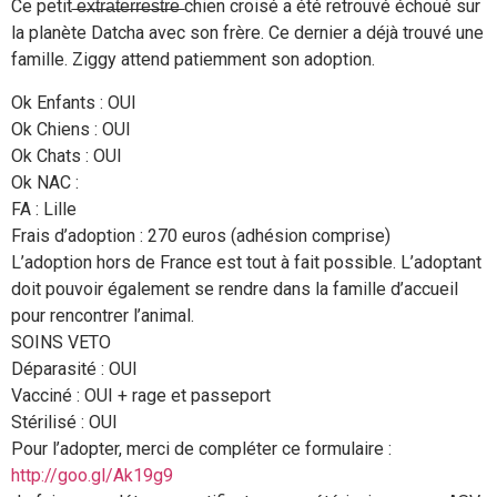
Ce petit ̶e̶x̶t̶r̶a̶t̶e̶r̶r̶e̶s̶t̶r̶e̶ chien croisé a été retrouvé échoué sur
la planète Datcha avec son frère. Ce dernier a déjà trouvé une
famille. Ziggy attend patiemment son adoption.
Ok Enfants : OUI
Ok Chiens : OUI
Ok Chats : OUI
Ok NAC :
FA : Lille
Frais d’adoption : 270 euros (adhésion comprise)
L’adoption hors de France est tout à fait possible. L’adoptant
doit pouvoir également se rendre dans la famille d’accueil
pour rencontrer l’animal.
SOINS VETO
Déparasité : OUI
Vacciné : OUI + rage et passeport
Stérilisé : OUI
Pour l’adopter, merci de compléter ce formulaire :
http://goo.gl/Ak19g9