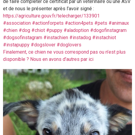
de faire compléter ce certificat par un vétérinaire ou une ASV
et de nous le présenter après l’avoir signé :
https://agriculture.gouv.fr/telecharger/133901
#association
#actionforpets
#action4pets
#pets
#animaux
#chien
#dog
#chiot
#puppy
#aladoption
#dogofinstagram
#dogsofinstagram
#instachien
#instadog
#instachiot
#instapuppy
#dogslover
#doglovers
Finalement, ce chien ne vous correspond pas ou n’est plus
disponible ? Nous en avons d’autres par ici