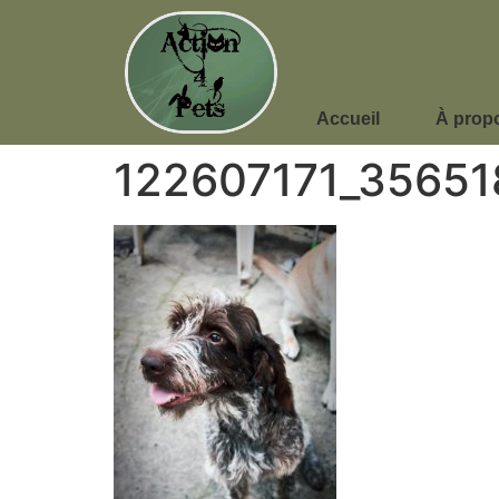
Accueil
À prop
122607171_3565