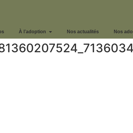
os
À l’adoption
Nos actualités
Nos ado
181360207524_713603