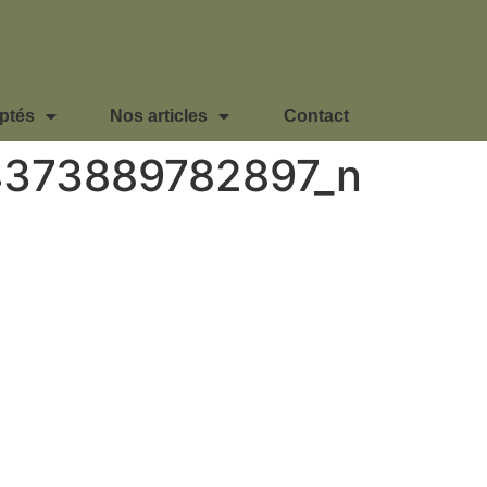
ptés
Nos articles
Contact
4373889782897_n