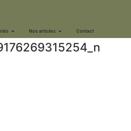
ptés
Nos articles
Contact
9176269315254_n