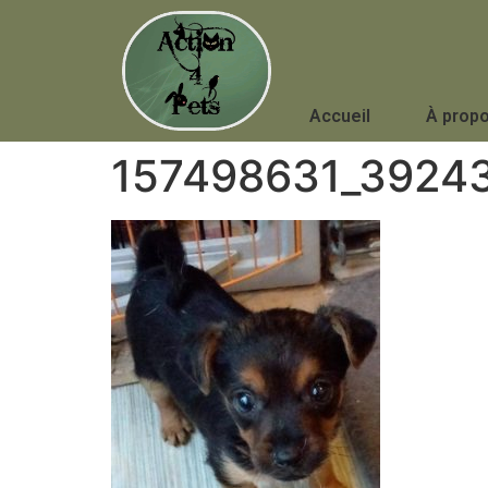
Accueil
À prop
157498631_3924