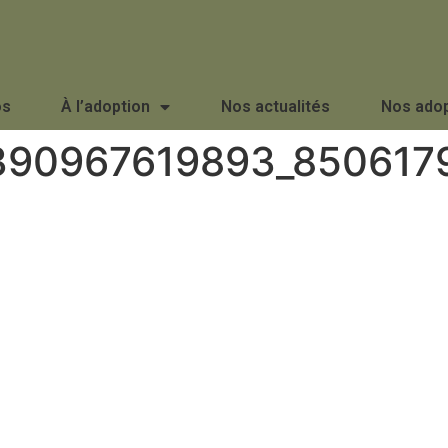
os
À l’adoption
Nos actualités
Nos ado
390967619893_850617